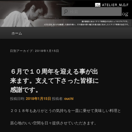
メ
サ
掛川駅前にあるイタリア料理店 アトリエM.O.Fのシェフブログです。
イ
ブ
検
ン
コ
索
コ
ン
大内シェフのブログ
ン
テ
メ
ホーム
テ
ン
イ
ン
ツ
ン
ツ
へ
メ
日別アーカイブ:
2018年1月15日
へ
移
ニ
移
動
ュ
動
ー
６月で１０周年を迎える事が出
来ます。支えて下さった皆様に
感謝です。
投稿日時:
2018年1月15日
投稿者:
ouchi
２０１８年もありがとうの気持ちを一皿に乗せて美味しい料理と
居心地のいい空間を日々提供させていただきます。