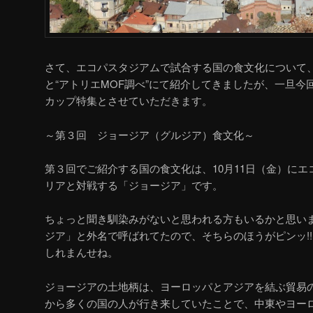
さて、エコパスタジアムで試合する国の食文化について
と
“
アトリエ
MOF
調べ
”
にて紹介してきましたが、一旦今
カップ特集とさせていただきます。
～第３回 ジョージア（グルジア）食文化～
第３回でご紹介する国の食文化は、
10
月
11
日（金）にエ
リアと対戦する「ジョージア」です。
ちょっと聞き馴染みがないと思われる方もいるかと思い
ジア」と外名で呼ばれてたので、そちらのほうがピンッ
!!
しれまんせね。
ジョージアの土地柄は、ヨーロッパとアジアを結ぶ貿易
から多くの国の人が行き来していたことで、中東やヨー