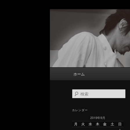
メ
サ
掛川駅前にあるイタリア料理店 
イ
ブ
ン
コ
大内シェフの
コ
ン
ン
テ
テ
ン
ン
ツ
ツ
へ
へ
移
メ
ホーム
移
動
イ
動
ン
メ
検
索
ニ
ュ
カレンダー
ー
2019年9月
月
火
水
木
金
土
日
1