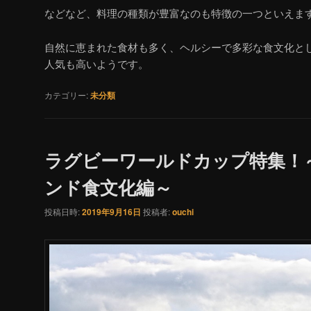
などなど、料理の種類が豊富なのも特徴の一つといえま
自然に恵まれた食材も多く、ヘルシーで多彩な食文化と
人気も高いようです。
カテゴリー:
未分類
ラグビーワールドカップ特集！
ンド食文化編～
投稿日時:
2019年9月16日
投稿者:
ouchi