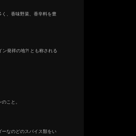
多く、香味野菜、香辛料を豊
。
。
イン発祥の地
?!
とも称される
ンのこと。
ダーなのどのスパイス類をい