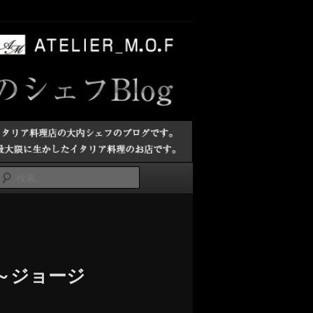
検
索
～ジョージ