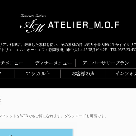
リアン料理店。厳選した素材を使い、その素材の持つ魅力を最大限に生かすイタリ
アトリエ エム・オー・エフ：静岡県掛川市中央1-4-15 望月ビル2F TEL.0537-23-432
ンフレットをWEBでもご覧になれます。ダウンロードも可能です。