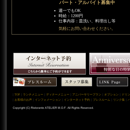
パート・アルバイト募集中
週一でもOK
時給：1200円
仕事内容：皿洗い、料理出し等
気軽にお問い合わせください。
｜
TOP
｜
ランチメニュー
｜
ディナーメニュー
｜
アニバーサリープラン
｜
オプション
｜
ドリ
｜
お客様のお声
｜
インフォメーション
｜
インターネット予約
｜
プレスルーム
｜
リンク集
｜